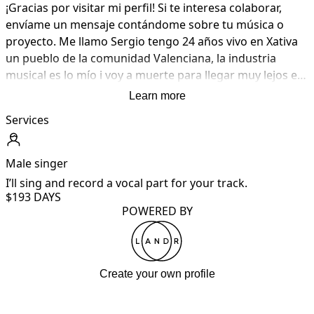
¡Gracias por visitar mi perfil! Si te interesa colaborar, 
envíame un mensaje contándome sobre tu música o 
proyecto. Me llamo Sergio tengo 24 años vivo en Xativa 
un pueblo de la comunidad Valenciana, la industria 
musical es lo mío i voy a muerte para llegar muy lejos en 
mi proyecto como artista profesional i llegar lo más lejos 
Learn more
en mi vida como cantante profesional 
Services
Male singer
I’ll sing and record a vocal part for your track.
$19
3 DAYS
POWERED BY
Create your own profile