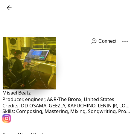
Connect
Misael Beatz
Producer, engineer, A&R
•
The Bronx
,
United States
Credits: DD OSAMA, GEEZLY, KAPUCHINO, LENIN JR, LORS, TALI GOYA, DOWBA MONTANA, MENOR BRONX, CHERRY SCOM, ANONIMUS, MONEY JUNE, NTG, FLOW 28
Skills: Composing, Mastering, Mixing, Songwriting, Production