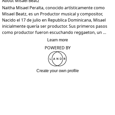
About Misael Beatz
Naitha Misael Peralta, conocido artísticamente como 
Misael Beatz, es un Productor musical y compositor, 
Nacido el 17 de julio en Republica Dominicana, Misael 
inicialmente quería ser productor. Sus primeros pasos 
como productor fueron escuchando reggaeton, un 
genero que admira. A partir de ahí, creció su amor por la 
Learn more
musica.
POWERED BY
Create your own profile