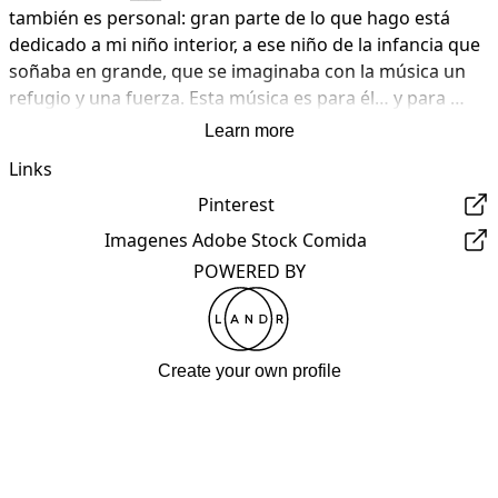
también es personal: gran parte de lo que hago está 
dedicado a mi niño interior, a ese niño de la infancia que 
soñaba en grande, que se imaginaba con la música un 
refugio y una fuerza. Esta música es para él… y para 
cualquiera que alguna vez sintió que la música lo salvó, 
Learn more
lo calmó o lo levantó cuando no había palabras.

Links
De verdad espero que te guste lo que viene. Gracias por 
Pinterest
escuchar, por apoyar, y por ser parte de este camino. 
Imagenes Adobe Stock Comida
Esto apenas empieza.
POWERED BY
Create your own profile