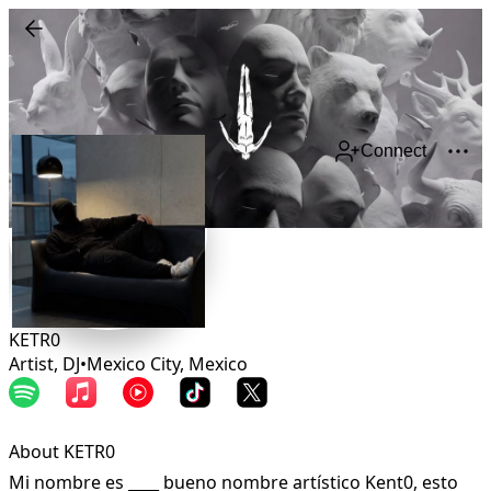
Connect
KETR0
Artist, DJ
•
Mexico City
,
Mexico
About KETR0
Mi nombre es ____ bueno nombre artístico Kent0, esto 